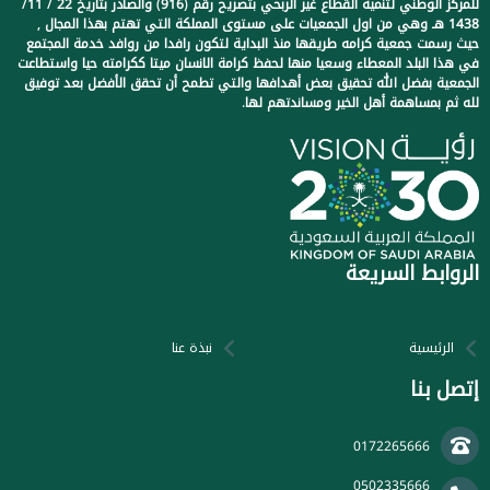
للمركز الوطني لتنمية القطاع غير الربحي بتصريح رقم (916) والصادر بتاريخ 22 / 11/
1438 هـ وهي من اول الجمعيات على مستوى المملكة التي تهتم بهذا المجال ,
حيث رسمت جمعية كرامه طريقها منذ البداية لتكون رافدا من روافد خدمة المجتمع
في هذا البلد المعطاء وسعيا منها لحفظ كرامة الانسان ميتا ككرامته حيا واستطاعت
الجمعية بفضل الله تحقيق بعض أهدافها والتي تطمح أن تحقق الأفضل بعد توفيق
لله ثم بمساهمة أهل الخير ومساندتهم لها.
الروابط السريعة
الرئيسية
نبذة عنا
إتصل بنا
0172265666
0502335666