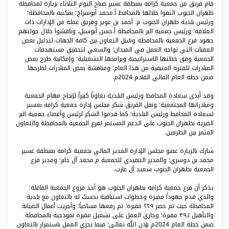
قام فريق من جمعية كرامه بمنطقة عسير صباح اليوم الثلاثاء بزيارة لمحافظة
ظهران الجنوب التقوا خلالها بالمحافظ أ.محمد أبوسراح؛ بمكتبه بالمحافظة؛
ورئيس بلدية ظهران الجنوب م. أحمد بن عوير وفريق عمله من الإدارات ذات
العلاقة؛ ورئيس جمعية البر بالمحافظة أ.حسن أبوسبل، وناقشوا خلال جولتهم
جهود فرع الجمعية بالمحافظة وسُبل التعاون بين كافة الجهات لتذليل بعض
العقبات التي تواجه العمل في الميدان؛ والسعي لتحقيق مستهدفات
الجمعية وفق خطتها الاستراتيجية وبرامجها التشغيلية؛ وإمكانية طرح بعض
المبادرات للفترة المتبقية من هذا العام؛ ومناقشة بعض المبادرات لطرحها
ضمن خطة العام المالي القادم 2024م.
وقد أبدى سعادة المحافظ ورئيس البلدية تعاوناً كبيراً لإنجاح مهام الجمعية
ومبادراتها المجتمعية؛ ونقل الفريق شكر مجلس إدارة جمعية كرامه بعسير
لسعادة المحافط ورئيس البلدية؛ كما قدموا الشكر لرئيس وأعضاء جمعية البر
الخيرية بظهران الجنوب على الدعم المستمر لفرع الجمعية بالمحافظة والتعاون
المثمر بين الطرفين.
شارك بالزيارة عضو مجلس الإدارة المدير المالي بجمعية كرامه بمنطقة عسير
محمد بن دوسري؛ والمدير التنفيدي للجمعية م.محمد آل جابر؛ ومدير فرع
الجمعية بظهران الجنوب سعيد آل عازب.
يذكر أن فرع جمعية كرامه بظهران الجنوب هو أحد فروع الجمعية الفاعلة؛
والذي قدم جهوداً مميزة وخطوات استباقية تحسبُ له بالتعاون مع بلدية
المحافظة حيث تم حصر ٢٢٩ مقبرة؛ تم رفعها مساحياً؛ وأجريت أعمال الصيانة
والتأهيل لـ٣٩ مقبرة؛ وجاري العمل على تشغيل مقبرة نموذجية بالمحافظة
ضمن خطة العام 2024م بإذن الله تعالى؛ فيما يجري العمل باستمرار بالتعاون