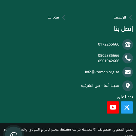
الرئيسية
نبذة عنا
إتصل بنا
0172265666
0502335666
0501942666
info@kramah.org.sa
مدينة أبها - حي الشرفية
تجدنا على
جميع الحقوق محفوظة © جمعية كرامه بمنطقة عسير لإكرام الموتى والعناية بالمقابر