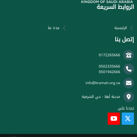
الروابط السريعة
الرئيسية
نبذة عنا
إتصل بنا
0172265666
0502335666
0501942666
info@kramah.org.sa
مدينة أبها - حي الشرفية
تجدنا على